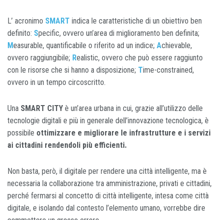
L’ acronimo
SMART
indica le caratteristiche di un obiettivo ben
definito:
S
pecific, ovvero un’area di miglioramento ben definita;
M
easurable, quantificabile o riferito ad un indice;
A
chievable,
ovvero raggiungibile;
R
ealistic, ovvero che può essere raggiunto
con le risorse che si hanno a disposizione;
T
ime-constrained,
ovvero in un tempo circoscritto.
Una
SMART CITY
è un’area urbana in cui, grazie all’utilizzo delle
tecnologie digitali e più in generale dell’innovazione tecnologica, è
possibile
ottimizzare e migliorare le infrastrutture e i servizi
ai cittadini rendendoli più efficienti.
Non basta, però, il digitale per rendere una città intelligente, ma è
necessaria la collaborazione tra amministrazione, privati e cittadini,
perché fermarsi al concetto di città intelligente, intesa come città
digitale, e isolando dal contesto l’elemento umano, vorrebbe dire