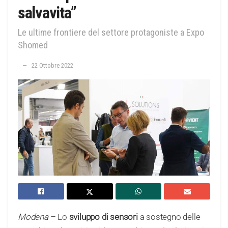
salvavita”
Le ultime frontiere del settore protagoniste a Expo
Shomed
22 Ottobre 2022
Modena
– Lo
sviluppo di sensori
a sostegno delle