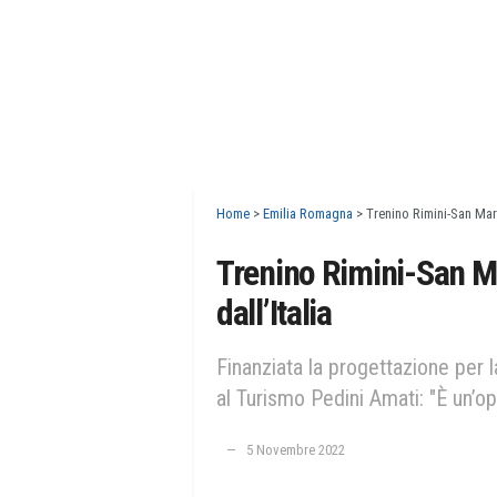
Home
>
Emilia Romagna
>
Trenino Rimini-San Marin
Trenino Rimini-San Mar
dall’Italia
Finanziata la progettazione per la
al Turismo Pedini Amati: "È un’o
5 Novembre 2022