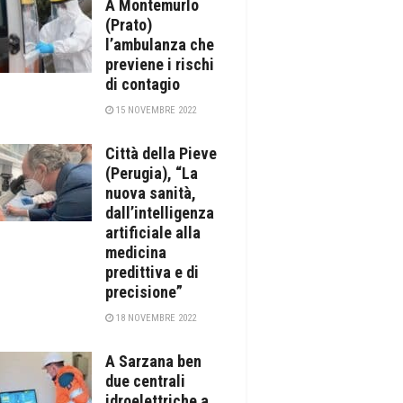
A Montemurlo
(Prato)
l’ambulanza che
previene i rischi
di contagio
15 NOVEMBRE 2022
Città della Pieve
(Perugia), “La
nuova sanità,
dall’intelligenza
artificiale alla
medicina
predittiva e di
precisione”
18 NOVEMBRE 2022
A Sarzana ben
due centrali
idroelettriche a