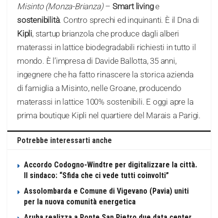
Misinto (Monza-Brianza)
–
Smart living
e
sostenibilità
. Contro sprechi ed inquinanti. È il Dna di
Kipli
, startup brianzola che produce dagli alberi
materassi in lattice biodegradabili richiesti in tutto il
mondo. È l’impresa di Davide Ballotta, 35 anni,
ingegnere che ha fatto rinascere la storica azienda
di famiglia a Misinto, nelle Groane, producendo
materassi in lattice 100% sostenibili. E oggi apre la
prima boutique Kipli nel quartiere del Marais a Parigi.
Potrebbe interessarti anche
Accordo Codogno-Windtre per digitalizzare la città.
Il sindaco: “Sfida che ci vede tutti coinvolti”
Assolombarda e Comune di Vigevano (Pavia) uniti
per la nuova comunità energetica
Aruba realizza a Ponte San Pietro due data center