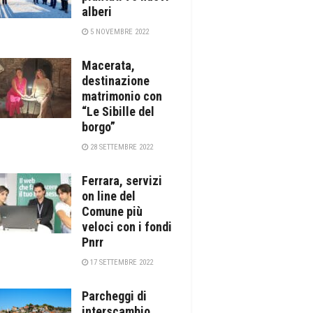
alberi
5 NOVEMBRE 2022
Macerata,
destinazione
matrimonio con
“Le Sibille del
borgo”
28 SETTEMBRE 2022
Ferrara, servizi
on line del
Comune più
veloci con i fondi
Pnrr
17 SETTEMBRE 2022
Parcheggi di
interscambio,