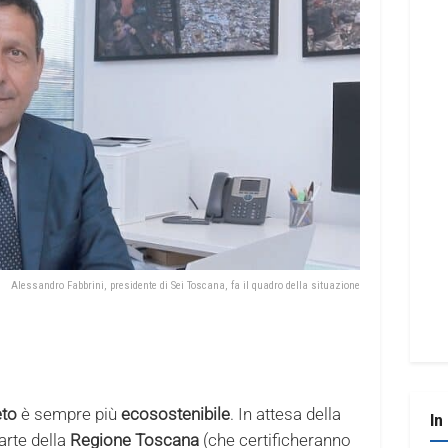
Alessandro Fabbrini, presidente di Sei Toscana, fa il quadro della situazione
to
è sempre più
ecosostenibile
. In attesa della
In
parte della
Regione Toscana
(che certificheranno