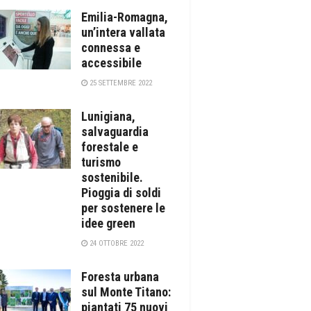
Emilia-Romagna,
un’intera vallata
connessa e
accessibile
25 SETTEMBRE 2022
Lunigiana,
salvaguardia
forestale e
turismo
sostenibile.
Pioggia di soldi
per sostenere le
idee green
24 OTTOBRE 2022
Foresta urbana
sul Monte Titano:
piantati 75 nuovi