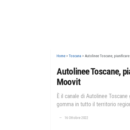
Home
>
Toscana
>
Autolinee Toscane, pianificare
Autolinee Toscane, pia
Moovit
È il canale di Autolinee Toscane
gomma in tutto il territorio regio
16 Ottobre 2022