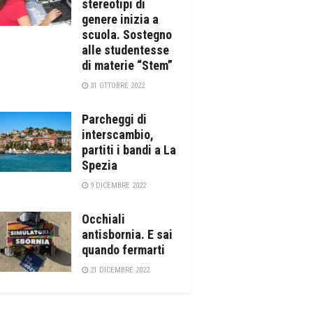
stereotipi di
genere inizia a
scuola. Sostegno
alle studentesse
di materie “Stem”
31 OTTOBRE 2022
Parcheggi di
interscambio,
partiti i bandi a La
Spezia
9 DICEMBRE 2022
Occhiali
antisbornia. E sai
quando fermarti
21 DICEMBRE 2022