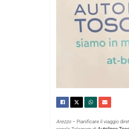
Arezzo
– Pianificare il viaggio dir
canale Telegram di
Autolinee Tos