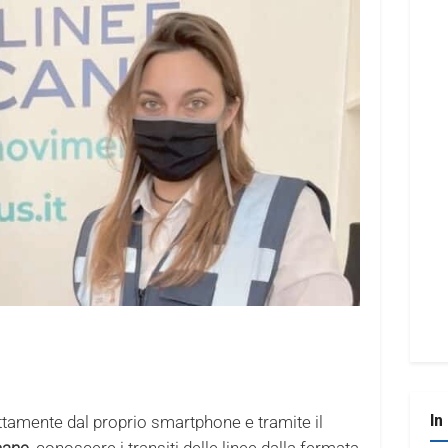
In
ettamente dal proprio smartphone e tramite il
cane
, conoscere i transiti delle linee dalla fermata