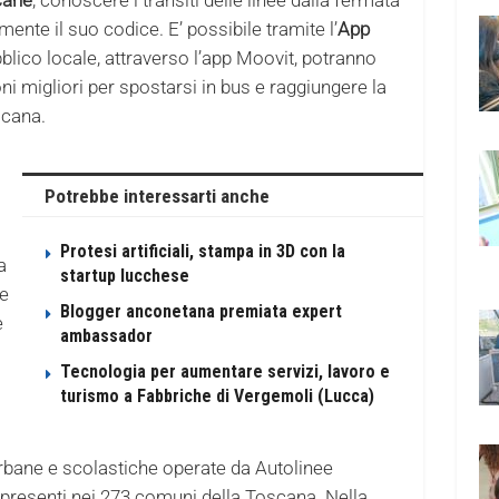
ente il suo codice. E’ possibile tramite l’
App
ubblico locale, attraverso l’app Moovit, potranno
ni migliori per spostarsi in bus e raggiungere la
scana.
Potrebbe interessarti anche
Protesi artificiali, stampa in 3D con la
a
startup lucchese
re
Blogger anconetana premiata expert
e
ambassador
Tecnologia per aumentare servizi, lavoro e
turismo a Fabbriche di Vergemoli (Lucca)
aurbane e scolastiche operate da Autolinee
 presenti nei 273 comuni della Toscana. Nella