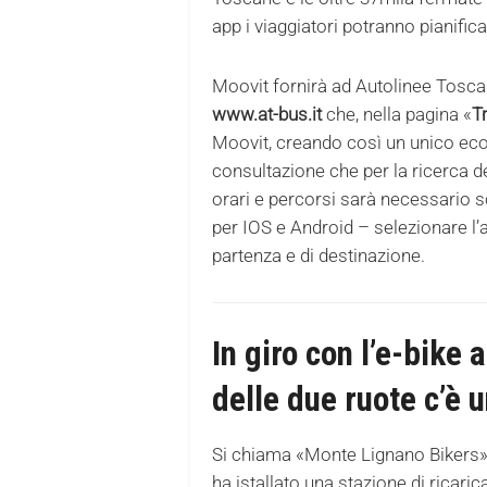
app i viaggiatori potranno pianificar
Moovit fornirà ad Autolinee Toscane 
www.at-bus.it
che, nella pagina «
T
Moovit, creando così un unico eco
consultazione che per la ricerca 
orari e percorsi sarà necessario s
per IOS e Android – selezionare l’
partenza e di destinazione.
In giro con l’e-bike 
delle due ruote c’è 
Si chiama «Monte Lignano Bikers», e
ha istallato una stazione di ricaric