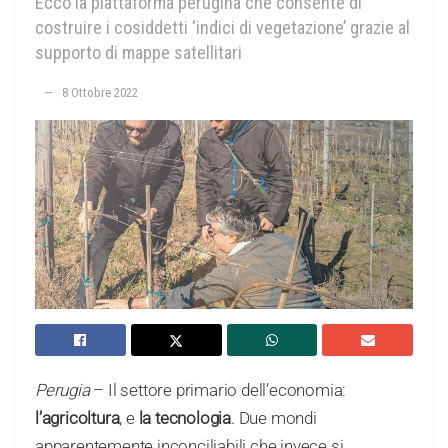
Ecco la piattaforma perugina che consente di
costruire i cosiddetti ‘indici di vegetazione’ grazie al
supporto di mappe satellitari
8 Ottobre 2022
Perugia
– Il settore primario dell’economia:
l’agricoltura
, e
la tecnologia
. Due mondi
apparentemente inconciliabili che invece si