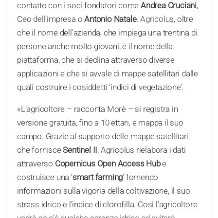
contatto con i soci fondatori come
Andrea Cruciani
,
Ceo dell’impresa o
Antonio Natale
. Agricolus, oltre
che il nome dell’azienda, che impiega una trentina di
persone anche molto giovani, è il nome della
piattaforma, che si declina attraverso diverse
applicazioni e che si avvale di mappe satellitari dalle
quali costruire i cosiddetti ‘indici di vegetazione’.
«L’agricoltore – racconta Morè – si registra in
versione gratuita, fino a 10 ettari, e mappa il suo
campo. Grazie al supporto delle mappe satellitari
che fornisce
Sentinel II
, Agricolus rielabora i dati
attraverso
Copernicus Open Access Hub
e
costruisce una ‘
smart farming
’ fornendo
informazioni sulla vigoria della coltivazione, il suo
stress idrico e l’indice di clorofilla. Così l’agricoltore
vedrà se c’è qualche carenza idrica ed eviterà