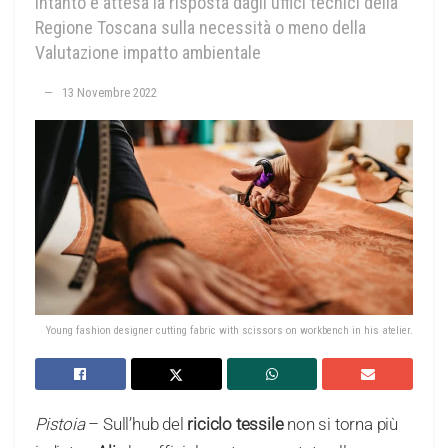
Intanto è attesa la risposta dagli uffici tecnici della
Regione Toscana sulla necessità o meno della
Valutazione impatto ambientale
13 Novembre 2022
Young fashion designer cutting fabric with scissors on workbench in his atelier.
Pistoia
– Sull’hub del
riciclo tessile
non si torna più