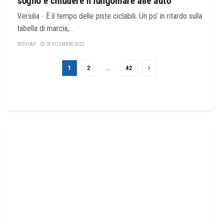
sogno è chiudere il lungomare alle auto
Versilia - È il tempo delle piste ciclabili. Un po’ in ritardo sulla
tabella di marcia,...
REDVIAR
28 DICEMBRE 2022
1
2
…
42