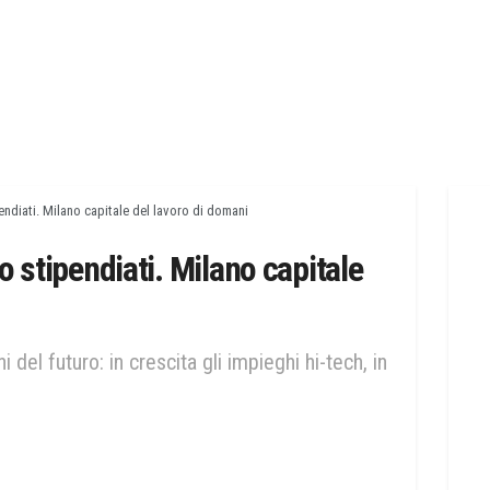
endiati. Milano capitale del lavoro di domani
o stipendiati. Milano capitale
 del futuro: in crescita gli impieghi hi-tech, in