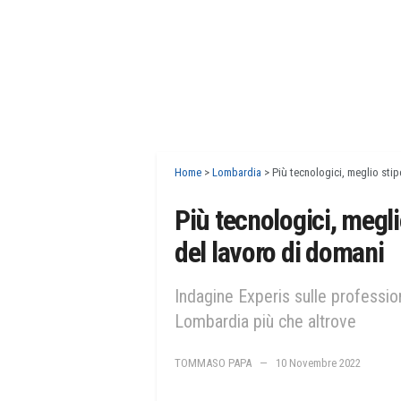
Home
>
Lombardia
>
Più tecnologici, meglio stip
Più tecnologici, megli
del lavoro di domani
Indagine Experis sulle professioni
Lombardia più che altrove
TOMMASO PAPA
10 Novembre 2022