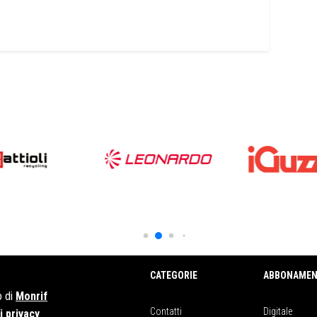
CATEGORIE
ABBONAMEN
o di
Monrif
Contatti
Digitale
 privacy