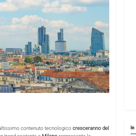
In
 altissimo contenuto tecnologico
cresceranno del
un trend costante e
Milano
rappresenta la