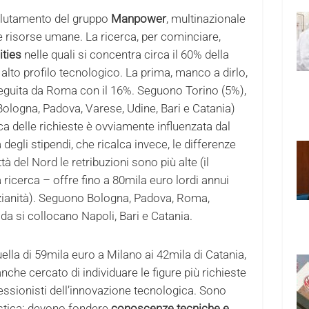
reclutamento del gruppo
Manpower
, multinazionale
le risorse umane. La ricerca, per cominciare,
ities
nelle quali si concentra circa il 60% della
d alto profilo tecnologico. La prima, manco a dirlo,
seguita da Roma con il 16%. Seguono Torino (5%),
(Bologna, Padova, Varese, Udine, Bari e Catania)
ca delle richieste è ovviamente influenzata dal
egli stipendi, che ricalca invece, le differenze
tà del Nord le retribuzioni sono più alte (il
icerca – offre fino a 80mila euro lordi annui
zianità). Seguono Bologna, Padova, Roma,
da si collocano Napoli, Bari e Catania.
lla di 59mila euro a Milano ai 42mila di Catania,
nche cercato di individuare le figure più richieste
essionisti dell’innovazione tecnologica. Sono
stica: devono fondere
conoscenze tecniche e