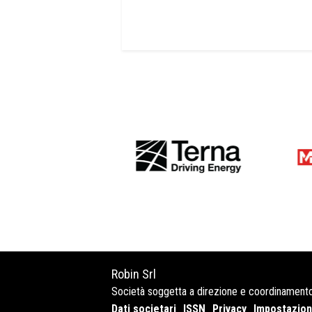
Robin Srl
Società soggetta a direzione e coordinament
Dati societari
ISSN
Privacy
Impostazioni