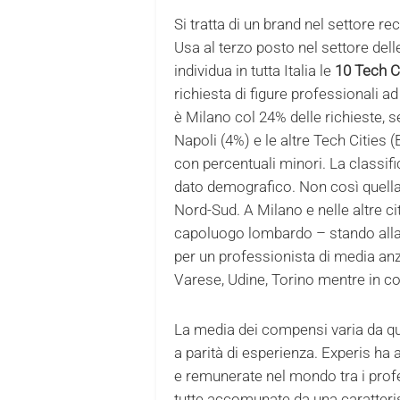
Si tratta di un brand nel settore 
Usa al terzo posto nel settore del
individua in tutta Italia le
10 Tech C
richiesta di figure professionali a
è Milano col 24% delle richieste, 
Napoli (4%) e le altre Tech Cities 
con percentuali minori. La classifi
dato demografico. Non così quella d
Nord-Sud. A Milano e nelle altre cit
capoluogo lombardo – stando alla r
per un professionista di media an
Varese, Udine, Torino mentre in co
La media dei compensi varia da que
a parità di esperienza. Experis ha a
e remunerate nel mondo tra i prof
tutte accomunate da una caratteri