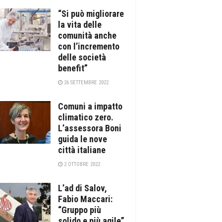
“Si può migliorare
la vita delle
comunità anche
con l’incremento
delle società
benefit”
26 SETTEMBRE 2022
Comuni a impatto
climatico zero.
L’assessora Boni
guida le nove
città italiane
2 OTTOBRE 2022
L’ad di Salov,
Fabio Maccari:
“Gruppo più
solido e più agile”