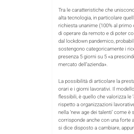
Tra le caratteristiche che uniscono 
alta tecnologia, in particolare quelli
richiesta unanime (100% al primo c
di operare da remoto e di poter con
dal lockdown pandemico, probabi
sostengono categoricamente i ricer
presenza 5 giorni su 5 «a prescind
mercato dell’azienda».
La possibilità di articolare la pres
orari e i giorni lavorativi. Il model
flessibili, è quello che valorizza le 
rispetto a organizzazioni lavorative
nella ‘new age dei talenti’ come è s
corrisponde anche con una forte a
si dice disposto a cambiare, appun