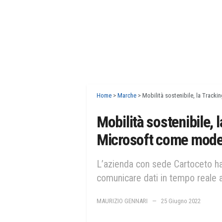
Home
>
Marche
>
Mobilità sostenibile, la Track
Mobilità sostenibile, 
Microsoft come model
L’azienda con sede Cartoceto ha 
comunicare dati in tempo reale 
MAURIZIO GENNARI
25 Giugno 2022