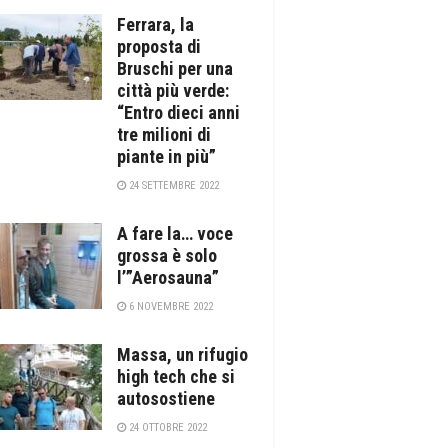
Ferrara, la
proposta di
Bruschi per una
città più verde:
“Entro dieci anni
tre milioni di
piante in più”
24 SETTEMBRE 2022
A fare la… voce
grossa è solo
l’”Aerosauna”
6 NOVEMBRE 2022
Massa, un rifugio
high tech che si
autosostiene
24 OTTOBRE 2022