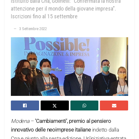
Istituito dalla Cna, Golinelli: "Confermata la nostra
attenzione per il mondo della giovane impresa".
Iscrizioni fino al 15 settembre
3 Settembre 2022
Modena
–
’Cambiamenti’, premio al pensiero
innovativo delle neoimprese italiane
indetto dalla
Cna e giunto alla sesta edizione. Un’iniziativa entrata