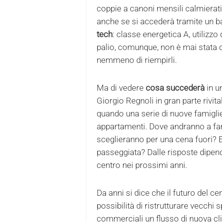
coppie a canoni mensili calmierati
anche se si accederà tramite un b
tech
: classe energetica A, utilizzo d
palio, comunque, non è mai stata q
nemmeno di riempirli.
Ma di vedere
cosa succederà
in u
Giorgio Regnoli in gran parte rivit
quando una serie di nuove famigli
appartamenti. Dove andranno a far
sceglieranno per una cena fuori? E
passeggiata? Dalle risposte dipend
centro nei prossimi anni.
Da anni si dice che il futuro del ce
possibilità di ristrutturare vecchi s
commerciali un flusso di nuova clie