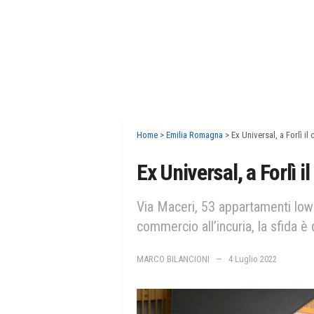
Home
>
Emilia Romagna
>
Ex Universal, a Forlì il
Ex Universal, a Forlì i
Via Maceri, 53 appartamenti low 
commercio all’incuria, la sfida è q
MARCO BILANCIONI
4 Luglio 2022