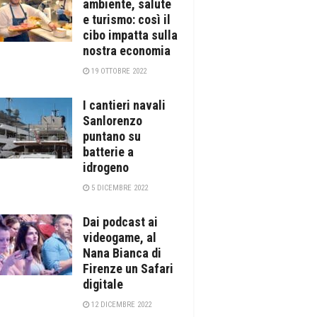
ambiente, salute
e turismo: così il
cibo impatta sulla
nostra economia
19 OTTOBRE 2022
I cantieri navali
Sanlorenzo
puntano su
batterie a
idrogeno
5 DICEMBRE 2022
Dai podcast ai
videogame, al
Nana Bianca di
Firenze un Safari
digitale
12 DICEMBRE 2022