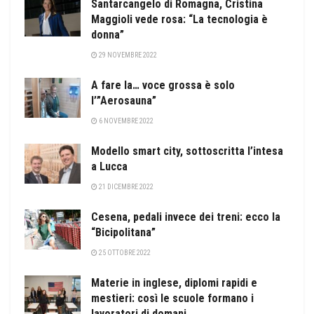
Santarcangelo di Romagna, Cristina
Maggioli vede rosa: “La tecnologia è
donna”
29 NOVEMBRE 2022
A fare la… voce grossa è solo
l’”Aerosauna”
6 NOVEMBRE 2022
Modello smart city, sottoscritta l’intesa
a Lucca
21 DICEMBRE 2022
Cesena, pedali invece dei treni: ecco la
“Bicipolitana”
25 OTTOBRE 2022
Materie in inglese, diplomi rapidi e
mestieri: così le scuole formano i
lavoratori di domani