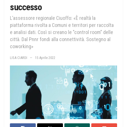
successo
L’assessore regionale Ciuoffo: «È realtà la
piattaforma rivolta a Comuni e territori per raccolta
e analisi dati. Così si creano le "control room" delle
città. Dal Pnnr fondi alla connettività. Sostegno al
coworking»
LISA CIARDI
15 Aprile 2022