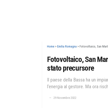
Home
>
Emilia Romagna
>
Fotovoltaico, San Mart
Fotovoltaico, San Mart
stato precursore
Il paese della Bassa ha un impia
l’energia al gestore. Ma ora risch
29 Novembre 2022