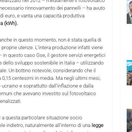
Realizzato nel 2012 – mediamente il fotovoltaico
 necessario rinnovamento dei pannelli – ha avuto
di euro, e vanta una capacità produttiva
ra (kWh).
anche in questo momento, non è stata quella di
le proprie utenze. L’intera produzione infatti viene
 in questo caso Gse, il gestore servizi energetici
 dello sviluppo sostenibile in Italia – utilizzando
nale. Un bottino notevole, considerando che il
0,15 centesimi in media. Ma negli ultimi mesi,
ucraino e soprattutto dall’inflazione e dalla
omuni che avevano investito sul fotovoltaico
nalizzati.
ati a questa particolare situazione socio
e indietro, naturalmente all’interno di una
legge