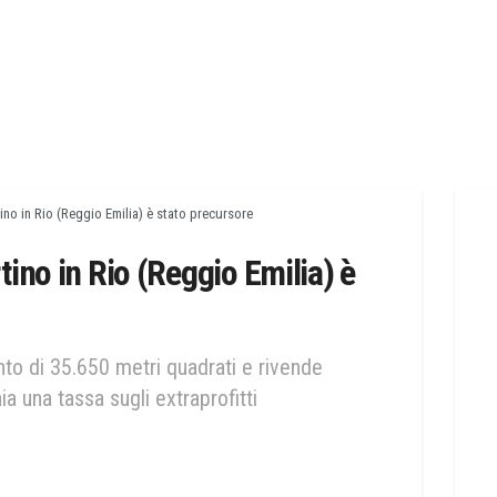
ino in Rio (Reggio Emilia) è stato precursore
ino in Rio (Reggio Emilia) è
nto di 35.650 metri quadrati e rivende
ia una tassa sugli extraprofitti