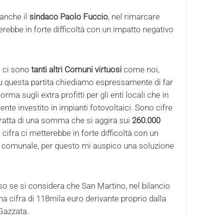
anche il
sindaco Paolo Fuccio
, nel rimarcare
rebbe in forte difficoltà con un impatto negativo
o ci sono
tanti altri Comuni virtuosi
come noi,
Su questa partita chiediamo espressamente di far
orma sugli extra profitti per gli enti locali che in
e investito in impianti fotovoltaici. Sono cifre
tratta di una somma che si aggira sui
260.000
ifra ci metterebbe in forte difficoltà con un
io comunale, per questo mi auspico una soluzione
o se si considera che San Martino, nel bilancio
a cifra di 118mila euro derivante proprio dalla
 Gazzata.