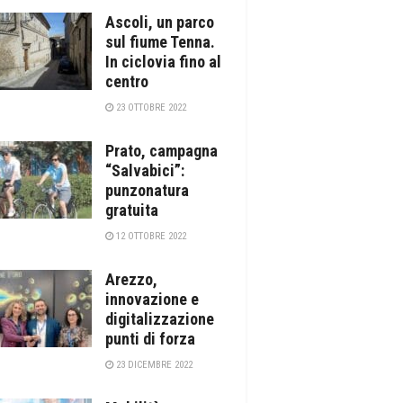
Ascoli, un parco
sul fiume Tenna.
In ciclovia fino al
centro
23 OTTOBRE 2022
Prato, campagna
“Salvabici”:
punzonatura
gratuita
12 OTTOBRE 2022
Arezzo,
innovazione e
digitalizzazione
punti di forza
23 DICEMBRE 2022