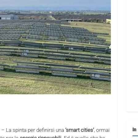
In
– La spinta per definirsi una
‘smart cities’
, ormai
te per le
energie rinnovabili
. Ed è quello che ha