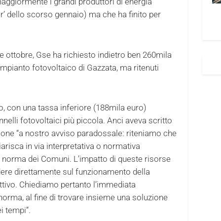
ggiormente i grandi produttori di energia
ter’ dello scorso gennaio) ma che ha finito per
ne ottobre, Gse ha richiesto indietro ben 260mila
impianto fotovoltaico di Gazzata, ma ritenuti
, con una tassa inferiore (188mila euro)
nelli fotovoltaici più piccola. Anci aveva scritto
zione “a nostro avviso paradossale: riteniamo che
arisca in via interpretativa o normativa
la norma dei Comuni. L’impatto di queste risorse
dere direttamente sul funzionamento della
ettivo. Chiediamo pertanto l’immediata
norma, al fine di trovare insieme una soluzione
i tempi”.