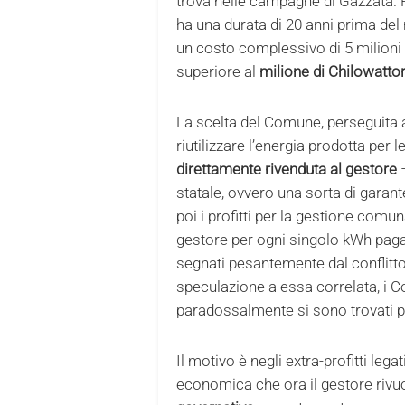
trova nelle campagne di Gazzata. 
ha una durata di 20 anni prima del
un costo complessivo di 5 milioni 
superiore al
milione di Chilowatto
La scelta del Comune, perseguita 
riutilizzare l’energia prodotta per 
direttamente rivenduta al gestore
–
statale, ovvero una sorta di garante
poi i profitti per la gestione comu
gestore per ogni singolo kWh paga 
segnati pesantemente dal conflitto 
speculazione a essa correlata, i C
paradossalmente si sono trovati pe
Il motivo è negli extra-profitti leg
economica che ora il gestore rivuol