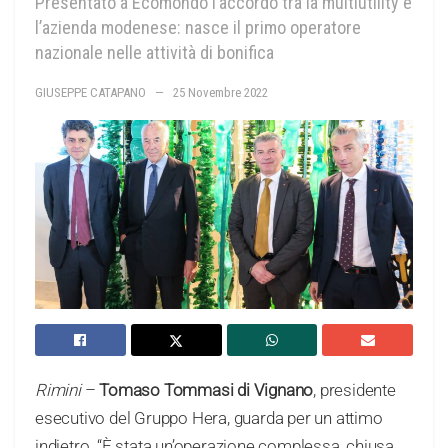
Presentato a Ecomondo l’accordo tra la multiutility e
l’azienda modenese: nasce il primo operatore
nazionale nelle attività di bonifica
GIUSEPPE CATAPANO
25 Novembre 2022
Rimini
–
Tomaso Tommasi di Vignano
, presidente
esecutivo del Gruppo Hera, guarda per un attimo
indietro. “È stata un’operazione complessa, chiusa