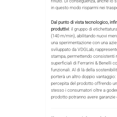
rifiuto. Di conseguenza, anche lo 
in questo modo risparmi nei traspo
Dal punto di vista tecnologico, inf
produttivi
: il gruppo di etichettatu
(140 m/min), abilitando nuovi merc
una sperimentazione con una aziend
sviluppato da VDGLab, rappresente
stampa, permettendo consistenti ri
superficiali di Ferrarini & Benelli c
funzionali. Al di là della sostenibili
porterà un altro doppio vantaggio
percepita del prodotto offrendo u
stesso i consumatori oltre a godere
prodotto potranno avere garanzie 