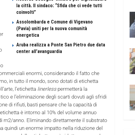
la città. Il sindaco: “Sfida che ci vede tutti
coinvolti”
Assolombarda e Comune di Vigevano
(Pavia) uniti per la nuova comunità
er
energetica
Aruba realizza a Ponte San Pietro due data
o
center all’avanguardia
no
commerciali enormi, considerando il fatto che
mo, in tutto il mondo, sono dotati di etichetta
l’arte, l’etichetta
linerless
permetterà la
ico e l’eliminazione degli scarti dovuti agli sfridi
one di rifiuti, basti pensare che la capacità di
l’etichetta è intorno al 10% del volume annuo
 di m2/anno. Eliminando direttamente il substrato
 ha quindi un enorme impatto nella riduzione del