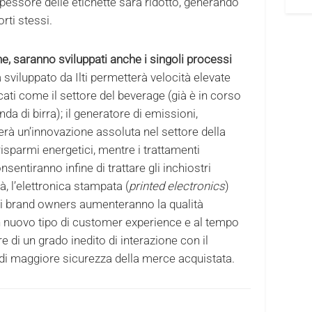
spessore delle etichette sarà ridotto, generando
rti stessi.
ine, saranno sviluppati anche i singoli processi
ra sviluppato da Ilti permetterà velocità elevate
ati come il settore del beverage (già è in corso
a di birra); il generatore di emissioni,
rà un’innovazione assoluta nel settore della
sparmi energetici, mentre i trattamenti
onsentiranno infine di trattare gli inchiostri
tà, l’elettronica stampata (
printed electronics
)
: i brand owners aumenteranno la qualità
n nuovo tipo di customer experience e al tempo
 di un grado inedito di interazione con il
di maggiore sicurezza della merce acquistata.