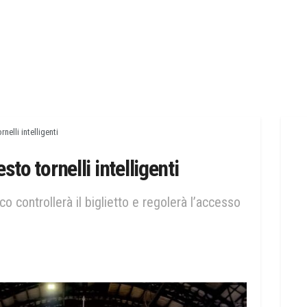
nelli intelligenti
sto tornelli intelligenti
co controllerà il biglietto e regolerà l’accesso