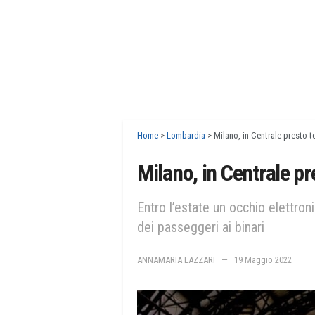
Home
>
Lombardia
>
Milano, in Centrale presto tor
Milano, in Centrale pre
Entro l’estate un occhio elettroni
dei passeggeri ai binari
ANNAMARIA LAZZARI
19 Maggio 2022