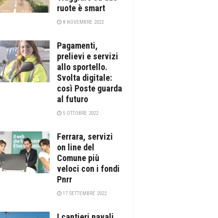
ruote è smart
8 NOVEMBRE 2022
Pagamenti,
prelievi e servizi
allo sportello.
Svolta digitale:
così Poste guarda
al futuro
5 OTTOBRE 2022
Ferrara, servizi
on line del
Comune più
veloci con i fondi
Pnrr
17 SETTEMBRE 2022
I cantieri navali