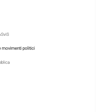
’ASviS
e movimenti politici
bblica