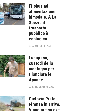
Filobus ad
alimentazione
bimodale. A La
Spezia il
trasporto
pubblico è
ecologico
23 OTTOBRE 2022
Lunigiana,
custodi della
montagna per
rilanciare le
Apuane
13 NOVEMBRE 2022
Ciclovia Prato-
Firenze in arrivo.
Viaggiare su due