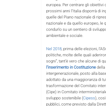
europea. Per centrare gli obiettivi 
prossimi anni l’Italia disporrà di in
quelle del Piano nazionale di ripres
nazionale e da quello europeo, le 
condurlo su un sentiero di svilupp
ambientale e sociale.
Nel 2018
, prima delle elezioni, l’A
politiche, molte delle quali aderirono
sogni”, tant’è vero che alcune di q
l’inserimento in Costituzione
della 
intergenerazionale, posto alla bas
adottato da una maggioranza di tutti
trasformazione del Comitato inte
(Cipe) in Comitato interministeri
sviluppo sostenibile (
Cipess
), cos
pubblici, come previsto dalla Diret