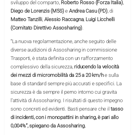
sviluppo del comparto,
Roberto Rosso (Forza Italia)
,
Diego de Lorenzis (M5S)
e
Andrea Casu (PD)
, di
Matteo Tanzilli
,
Alessio Raccagna
,
Luigi Licchelli
(Comitato Direttivo Assosharing)
.
“La nuova regolamentazione, anche seguito delle
diverse audizioni di Assosharing in commissione
Trasporti, è stata definita con un rafforzamento
complessivo della sicurezza,
riducendo la velocità
dei mezzi di micromobilità da 25 a 20 km/h
e sulla
base di standard sempre più accurati e specifici. La
sicurezza è da sempre il perno intorno cui gravita
l’attività di Assosharing. I risultati di questo impegno
sono concreti ed evidenti. Basti pensare che il
tasso
di incidenti, con i monopattini in sharing, è pari allo
0,004%”, spiegano da Assosharing.