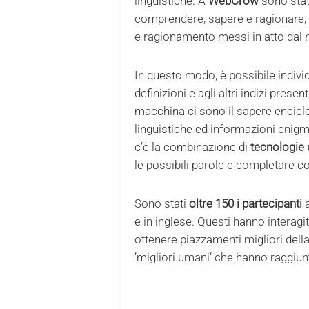
linguistiche. A
WebCrow
sono stat
comprendere, sapere e ragionare,
e ragionamento messi in atto dal n
In questo modo, è possibile individu
definizioni e agli altri indizi presen
macchina ci sono il sapere encicl
linguistiche ed informazioni enigmi
c’è la combinazione di
tecnologie d
le possibili parole e completare cos
Sono stati
oltre 150 i partecipanti
a
e in inglese. Questi hanno interag
ottenere piazzamenti migliori dell
’migliori umani’ che hanno raggiu