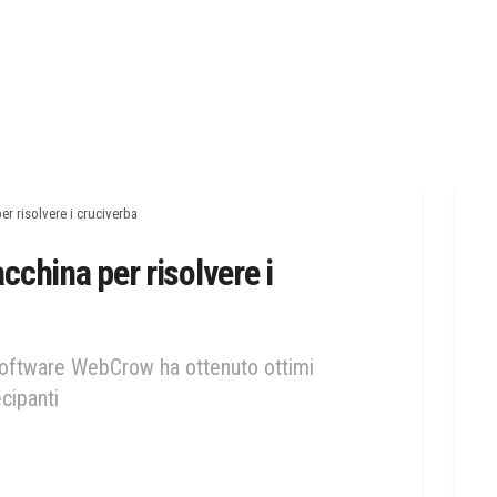
r risolvere i cruciverba
cchina per risolvere i
 software WebCrow ha ottenuto ottimi
cipanti