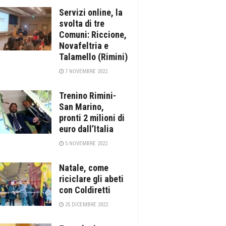
Servizi online, la
svolta di tre
Comuni: Riccione,
Novafeltria e
Talamello (Rimini)
7 NOVEMBRE 2022
Trenino Rimini-
San Marino,
pronti 2 milioni di
euro dall’Italia
5 NOVEMBRE 2022
Natale, come
riciclare gli abeti
con Coldiretti
25 DICEMBRE 2022