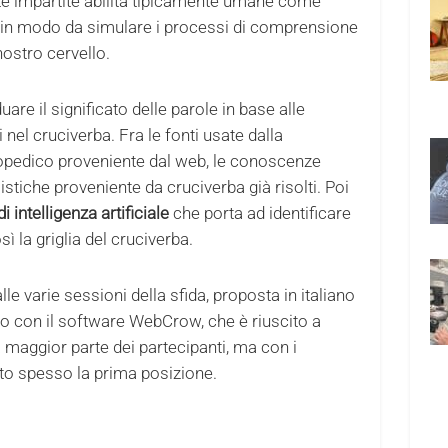
e impartite abilità tipicamente umane come
 in modo da simulare i processi di comprensione
ostro cervello.
are il significato delle parole in base alle
ti nel cruciverba. Fra le fonti usate dalla
opedico proveniente dal web, le conoscenze
stiche proveniente da cruciverba già risolti. Poi
i intelligenza artificiale
che porta ad identificare
ì la griglia del cruciverba.
lle varie sessioni della sfida, proposta in italiano
ito con il software WebCrow, che è riuscito a
a maggior parte dei partecipanti, ma con i
nto spesso la prima posizione.