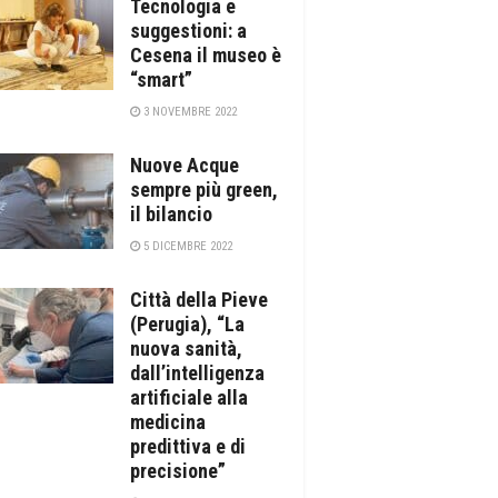
Tecnologia e
suggestioni: a
Cesena il museo è
“smart”
3 NOVEMBRE 2022
Nuove Acque
sempre più green,
il bilancio
5 DICEMBRE 2022
Città della Pieve
(Perugia), “La
nuova sanità,
dall’intelligenza
artificiale alla
medicina
predittiva e di
precisione”