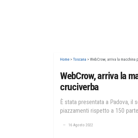
Home
>
Toscana
>
WebCrow, arriva la macchina pe
WebCrow, arriva la ma
cruciverba
È stata presentata a Padova, il
piazzamenti rispetto a 150 parte
16 Agosto 2022