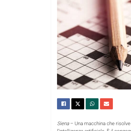
Siena
– Una macchina che risolve ’c
l’intelligenza artificiale. È il conge