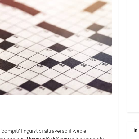
In
ompiti’ linguistici attraverso il web e
gno con cui l’
Università di Siena
si è presentata