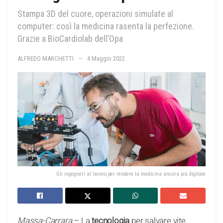
Stampa 3D del cuore, operazioni simulate al
computer: così la medicina rasenta la perfezione.
Grazie a BioCardiolab dell’Opa
ALFREDO MARCHETTI
4 Maggio 2022
Gli ingegneri al lavoro per rendere la medicina ancora più digitale
Massa-Carrara
– La
tecnologia
per salvare vite.