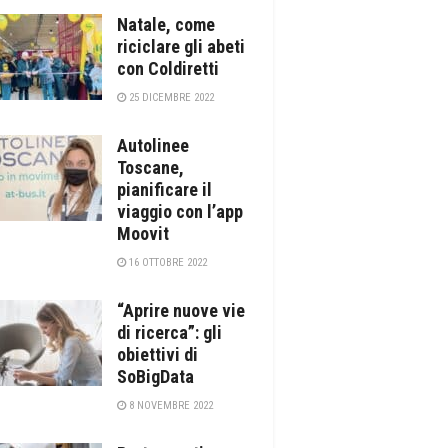
Natale, come
riciclare gli abeti
con Coldiretti
25 DICEMBRE 2022
Autolinee
Toscane,
pianificare il
viaggio con l’app
Moovit
16 OTTOBRE 2022
“Aprire nuove vie
di ricerca”: gli
obiettivi di
SoBigData
8 NOVEMBRE 2022