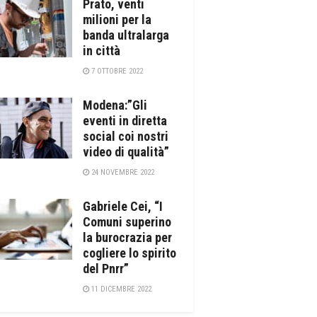
Prato, venti
milioni per la
banda ultralarga
in città
7 OTTOBRE 2022
Modena:”Gli
eventi in diretta
social coi nostri
video di qualità”
24 NOVEMBRE 2022
Gabriele Cei, “I
Comuni superino
la burocrazia per
cogliere lo spirito
del Pnrr”
11 DICEMBRE 2022